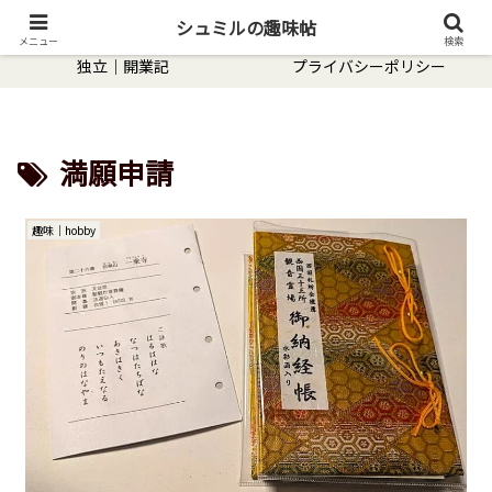
趣味｜hobby
転職｜体験談
シュミルの趣味帖
メニュー
検索
独立｜開業記
プライバシーポリシー
満願申請
趣味｜hobby