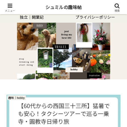
趣味｜hobby
転職｜体験談
シュミルの趣味帖
メニュー
検索
独立｜開業記
プライバシーポリシー
趣味｜hobby