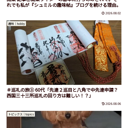
れでも私が『シュミルの趣味帖』ブログを続ける理由。
2026.08.02
趣味｜hobby
＃巡礼の旅③ 60代「先達２巡目と八角で中先達申請？
西国三十三所巡礼の回り方は難しい！？」
2026.08.06
トピックス｜topics