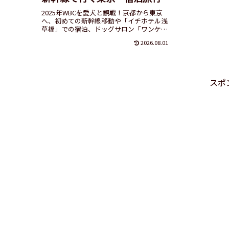
2025年WBCを愛犬と観戦！京都から東京
へ、初めての新幹線移動や「イチホテル浅
草橋」での宿泊、ドッグサロン「ワンケア
文京春日」での一時預かり体験を詳しくレ
2026.08.01
ポ。シニア世代のわんこ旅を応援する、1
年経った今だから伝えたい実録エピソード
です。
スポ