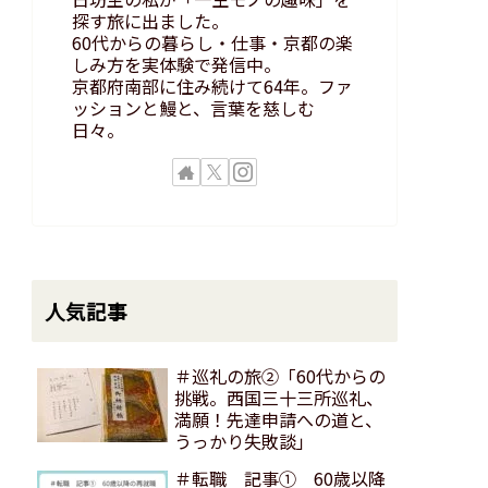
探す旅に出ました。
60代からの暮らし・仕事・京都の楽
しみ方を実体験で発信中。
京都府南部に住み続けて64年。ファ
ッションと鰻と、言葉を慈しむ
日々。
人気記事
＃巡礼の旅②「60代からの
挑戦。西国三十三所巡礼、
満願！先達申請への道と、
うっかり失敗談」
＃転職 記事① 60歳以降