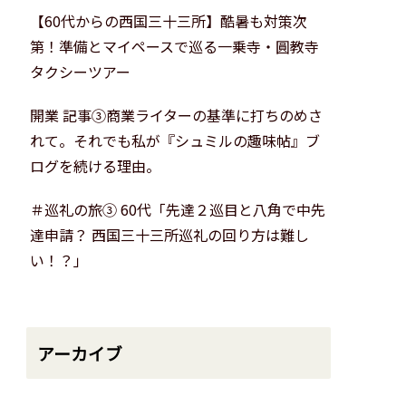
【60代からの西国三十三所】酷暑も対策次
第！準備とマイペースで巡る一乗寺・圓教寺
タクシーツアー
開業 記事③商業ライターの基準に打ちのめさ
れて。それでも私が『シュミルの趣味帖』ブ
ログを続ける理由。
＃巡礼の旅③ 60代「先達２巡目と八角で中先
達申請？ 西国三十三所巡礼の回り方は難し
い！？」
アーカイブ