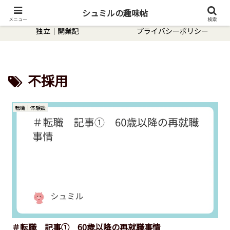
趣味｜hobby
転職｜体験談
シュミルの趣味帖
メニュー
検索
独立｜開業記
プライバシーポリシー
不採用
転職｜体験談
＃転職 記事① 60歳以降の再就職事情