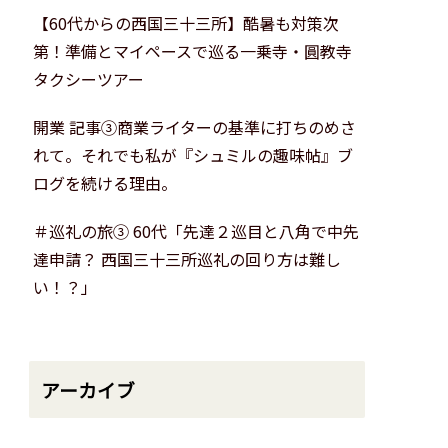
【60代からの西国三十三所】酷暑も対策次
第！準備とマイペースで巡る一乗寺・圓教寺
タクシーツアー
開業 記事③商業ライターの基準に打ちのめさ
れて。それでも私が『シュミルの趣味帖』ブ
ログを続ける理由。
＃巡礼の旅③ 60代「先達２巡目と八角で中先
達申請？ 西国三十三所巡礼の回り方は難し
い！？」
アーカイブ