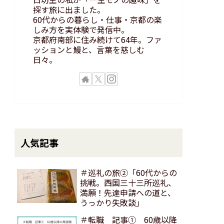
探す旅に出ました。
60代からの暮らし・仕事・京都の楽
しみ方を実体験で発信中。
京都府南部に住み続けて64年。ファ
ッションと鰻と、言葉を慈しむ
日々。
人気記事
＃巡礼の旅②「60代からの
挑戦。西国三十三所巡礼、
満願！先達申請への道と、
うっかり失敗談」
＃転職 記事① 60歳以降