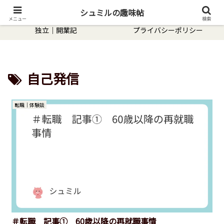
趣味｜hobby
転職｜体験談
シュミルの趣味帖
メニュー
検索
独立｜開業記
プライバシーポリシー
自己発信
転職｜体験談
＃転職 記事① 60歳以降の再就職事情